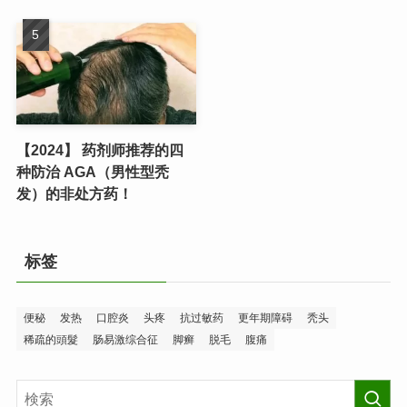
【2024】 药剂师推荐的四
种防治 AGA（男性型秃
发）的非处方药！
标签
便秘
发热
口腔炎
头疼
抗过敏药
更年期障碍
秃头
稀疏的頭髮
肠易激综合征
脚癣
脱毛
腹痛