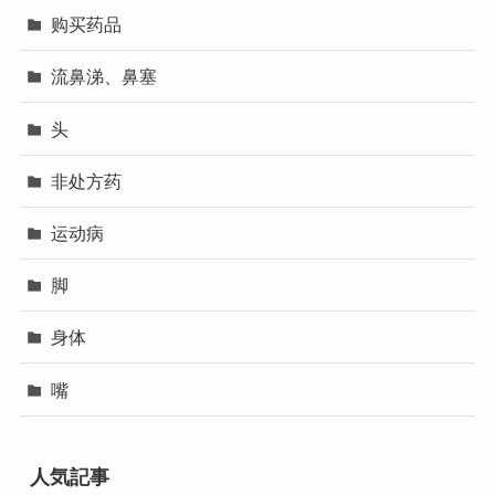
购买药品
流鼻涕、鼻塞
头
非处方药
运动病
脚
身体
嘴
人気記事