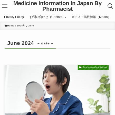
Medicine Information In Japan By
Pharmacist
Privacy Policy
お問い合わせ（Contact）
メディア掲載情報（Media）
Home
2024年
June
June 2024
– date –
Purchase of medicines