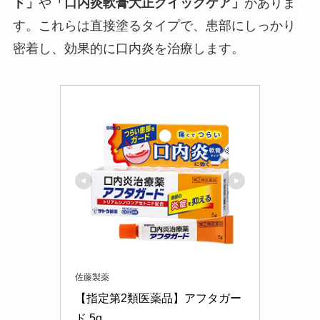
ド」
や
「口内炎軟膏大正クイックケア」
がありま
す。これらは直接塗るタイプで、患部にしっかり
密着し、効果的に口内炎を治療します。
佐藤製薬
【指定第2類医薬品】アフタガー
ド 5g