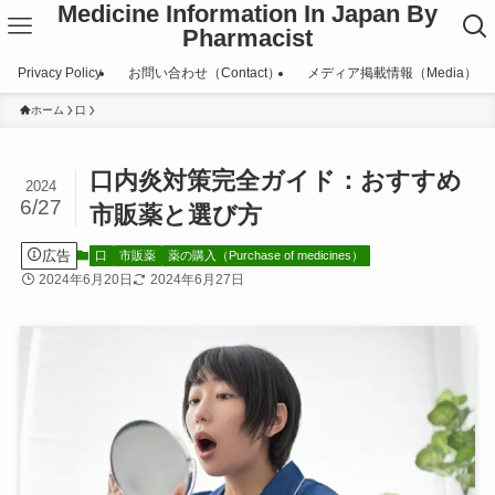
Medicine Information In Japan By
Pharmacist
Privacy Policy
お問い合わせ（Contact）
メディア掲載情報（Media）
ホーム
口
口内炎対策完全ガイド：おすすめ
2024
6/27
市販薬と選び方
広告
口
市販薬
薬の購入（Purchase of medicines）
2024年6月20日
2024年6月27日