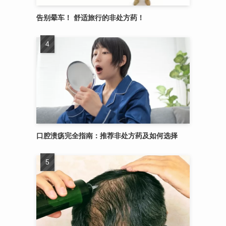
告别晕车！ 舒适旅行的非处方药！
口腔溃疡完全指南：推荐非处方药及如何选择