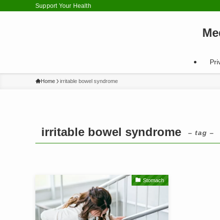
Support Your Health
Me
Pri
Home
irritable bowel syndrome
irritable bowel syndrome
– tag –
Stomach