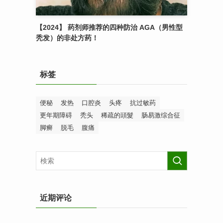
【2024】 药剂师推荐的四种防治 AGA（男性型
秃发）的非处方药！
标签
便秘
发热
口腔炎
头疼
抗过敏药
更年期障碍
秃头
稀疏的頭髮
肠易激综合征
脚癣
脱毛
腹痛
近期评论