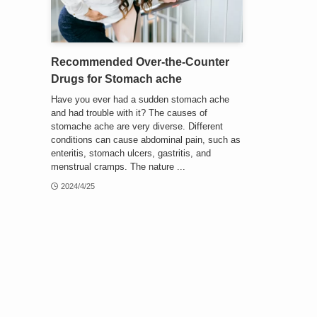
Recommended Over-the-Counter
Drugs for Stomach ache
Have you ever had a sudden stomach ache
and had trouble with it? The causes of
stomache ache are very diverse. Different
conditions can cause abdominal pain, such as
enteritis, stomach ulcers, gastritis, and
menstrual cramps. The nature ...
2024/4/25