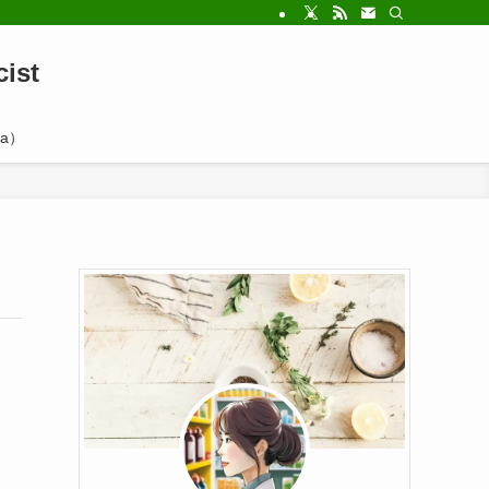
ist
a）