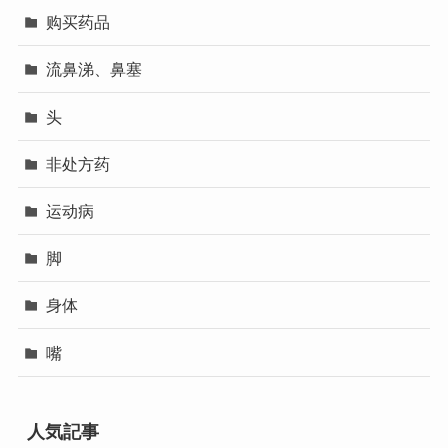
购买药品
流鼻涕、鼻塞
头
非处方药
运动病
脚
身体
嘴
人気記事