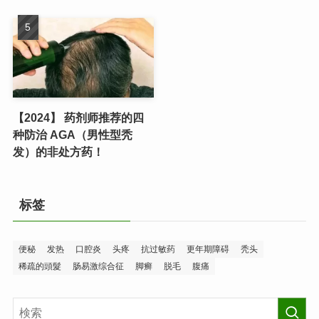
【2024】 药剂师推荐的四
种防治 AGA（男性型秃
发）的非处方药！
标签
便秘
发热
口腔炎
头疼
抗过敏药
更年期障碍
秃头
稀疏的頭髮
肠易激综合征
脚癣
脱毛
腹痛