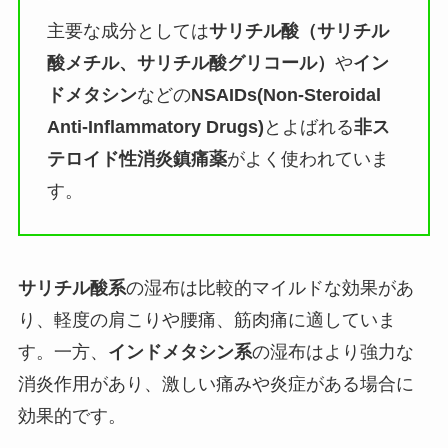
主要な成分としては
サリチル酸（サリチル
酸メチル、サリチル酸グリコール）
や
イン
ドメタシン
などの
NSAIDs(Non-Steroidal
Anti-Inflammatory Drugs)
とよばれる
非ス
テロイド性消炎鎮痛薬
がよく使われていま
す。
サリチル酸系
の湿布は比較的マイルドな効果があ
り、軽度の肩こりや腰痛、筋肉痛に適していま
す。一方、
インドメタシン系
の湿布はより強力な
消炎作用があり、激しい痛みや炎症がある場合に
効果的です。