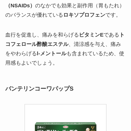
（NSAIDs）
のなかでも効果と副作用（胃もたれ）
のバランスが優れている
ロキソプロフェン
です。
血行を促進し、痛みを和らげる
ビタミンE
である
ト
コフェロール酢酸エステル
、清涼感を与え、痛み
をやわらげる
l-メントール
も含まれているため、使
用感もよいでしょう。
バンテリンコーワパップS