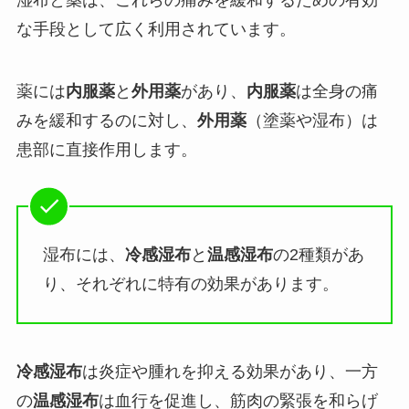
湿布と薬は、これらの痛みを緩和するための有効
な手段として広く利用されています。
薬には
内服薬
と
外用薬
があり、
内服薬
は全身の痛
みを緩和するのに対し、
外用薬
（塗薬や湿布）は
患部に直接作用します。
湿布には、
冷感湿布
と
温感湿布
の2種類があ
り、それぞれに特有の効果があります。
冷感湿布
は炎症や腫れを抑える効果があり、一方
の
温感湿布
は血行を促進し、筋肉の緊張を和らげ